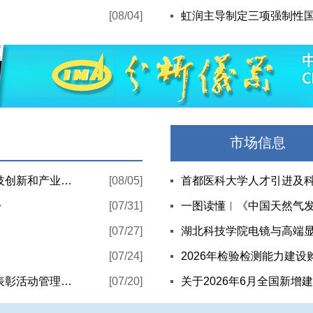
[08/04]
虹润主导制定三项强制性
市场信息
河南省委书记、省委科技委员会主任刘宁：推动科技创新和产业创新深度融合 提升现代化产业体系对高质量发展的支撑能力
[08/05]
首都医科大学人才引进及
》
[07/31]
一图读懂︱《中国天然气发
[07/27]
湖北科技学院电镜与高端
[07/24]
2026年检验检测能力建设
民政部、中央社会工作部联合印发《社会组织评比表彰活动管理办法》
[07/20]