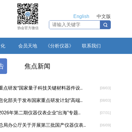
English
中文版
协会官方微信
文化
会员天地
《分析仪器》
联系我们
告
焦点新闻
重点研发“国家量子科技关键材料器件设..
[08/03]
息化部关于发布国家重点研发计划“高端..
[08/03]
026年第二期仪器仪表企业“出海”专题..
[07/31]
总局办公厅关于开展第三批国产仪器仪表..
[06/09]