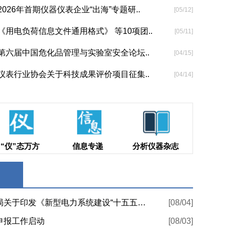
026年首期仪器仪表企业“出海”专题研..
[05/12]
《用电负荷信息文件通用格式》 等10项团..
[05/11]
第六届中国危化品管理与实验室安全论坛..
[04/15]
仪表行业协会关于科技成果评价项目征集..
[04/14]
“仪”态万方
信息专递
分析仪器杂志
国家发展改革委 国家能源局关于印发《新型电力系统建设“十五五”规划》的通知
[08/04]
申报工作启动
[08/03]