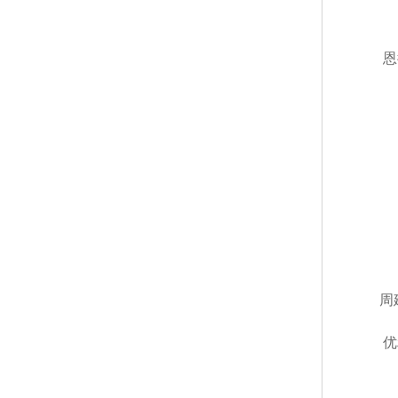
恩
周
优