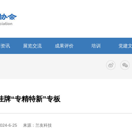
闻资讯
展览交流
成果评价
培训
党建
挂牌“专精特新”专板
24-6-25
来源：兰友科技