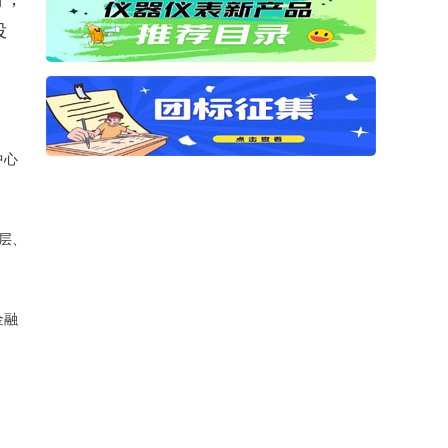
投
中心
层、
金融