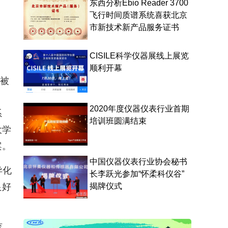
东西分析Ebio Reader 3700
飞行时间质谱系统喜获北京
市新技术新产品服务证书
CISILE科学仪器展线上展览
顺利开幕
被
2020年度仪器仪表行业首期
系
培训班圆满结束
大学
案。
中国仪器仪表行业协会秘书
异化
长李跃光参加“怀柔科仪谷”
良好
揭牌仪式
育，