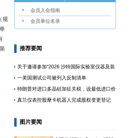
会员入会指南
（规
会员单位名录
单
有
推荐要闻
第
关于邀请参加“2026 沙特国际实验室仪器及装
备展览会”的函
一美国测试公司被列入反制清单
特朗普对进口多晶硅加征关税，设最低进口价
保护本土供应链
真兰仪表控股藦卡机器人完成股权变更登记
图片要闻