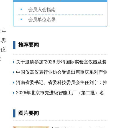
会员入会指南
会员单位名录
年中
各界
推荐要闻
国仪
联
关于邀请参加“2026 沙特国际实验室仪器及装
备展览会”的函
中国仪器仪表行业协会受邀出席重庆系列产业
专题活动
河南省委书记、省委科技委员会主任刘宁：推
动科技创新和产业创新深度融合 提升现代化
2026年北京市先进级智能工厂（第二批）名
产业体系对高质量发展的支撑能力
单公布
图片要闻