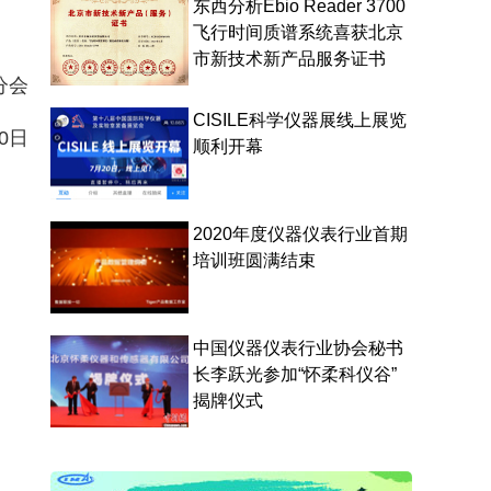
东西分析Ebio Reader 3700
飞行时间质谱系统喜获北京
市新技术新产品服务证书
分会
CISILE科学仪器展线上展览
0
日
顺利开幕
2020年度仪器仪表行业首期
培训班圆满结束
中国仪器仪表行业协会秘书
长李跃光参加“怀柔科仪谷”
揭牌仪式