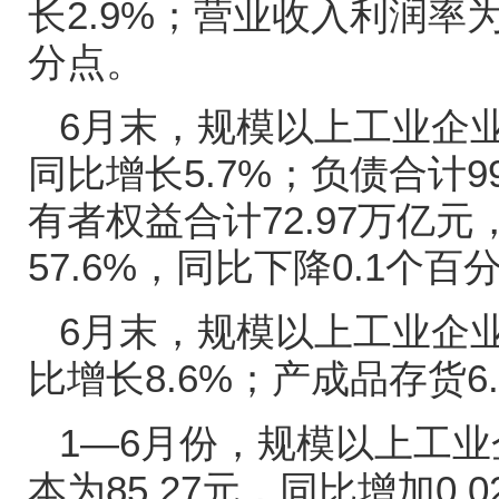
长
2.9%
；营业收入利润率
分点。
6
月末，规模以上工业企
同比增长
5.7%
；负债合计
9
有者权益合计
72.97
万亿元
57.6%
，同比下降
0.1
个百
6
月末，规模以上工业企
比增长
8.6%
；产成品存货
6
1—6
月份，规模以上工业
本为
85.27
元，同比增加
0.0