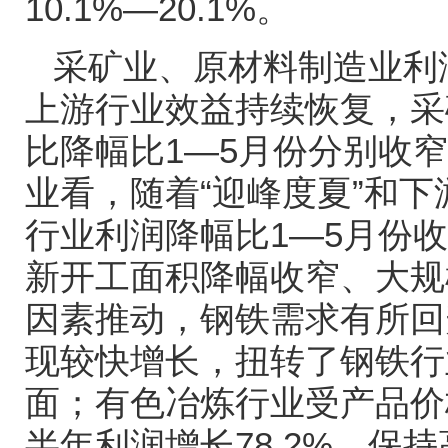
10.1%—20.1%
。
采矿业、原材料制造业利
上游行业效益持续恢复，采
比降幅比
1—5
月份分别收窄
业看，随着
“
迎峰度夏
”
和下
行业利润降幅比
1—5
月份收
新开工面积降幅收窄、大规
因素推动，钢铁需求有所回
现较快增长，扭转了钢铁行
面；有色冶炼行业受产品价
半年利润增长
78.2%
，保持