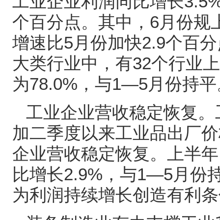
工业企业利润同比增长
3.5
个百分点。其中，
6
月份规
增速比
5
月份加快
2.9
个百分
大类行业中，有
32
个行业上
为
78.0%
，与
1—5
月份持平
工业企业营收稳定恢复。
加二季度以来工业品出厂价
企业营收稳定恢复。上半年
比增长
2.9%
，与
1—5
月份
为利润持续增长创造有利条