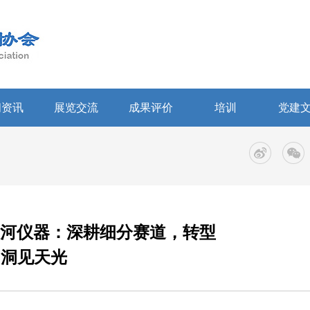
闻资讯
展览交流
成果评价
培训
党建
 银河仪器：深耕细分赛道，转型
洞见天光