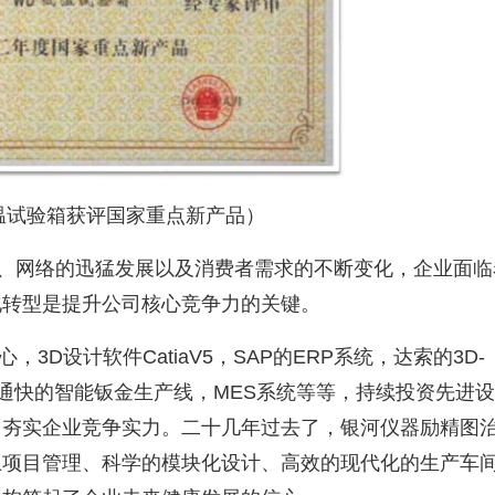
温试验箱获评国家重点新产品）
、网络的迅猛发展以及消费者需求的不断变化，企业面临
化转型是提升公司核心竞争力的关键。
心，
3D
设计软件
CatiaV5
，
SAP
的
ERP
系统，达索的
3D-
通快的智能钣金生产线，
MES
系统等等，持续投资先进设
，夯实企业竞争实力。二十几年过去了，银河仪器励精图
上项目管理、科学的模块化设计、高效的现代化的生产车