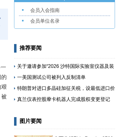
会员入会指南
，
会员单位名录
主
推荐要闻
关于邀请参加“2026 沙特国际实验室仪器及装
将一
间的
备展览会”的函
一美国测试公司被列入反制清单
的艰
特朗普对进口多晶硅加征关税，设最低进口价
，被
保护本土供应链
真兰仪表控股藦卡机器人完成股权变更登记
图片要闻