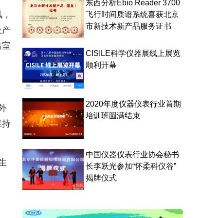
东西分析Ebio Reader 3700
风，
飞行时间质谱系统喜获北京
市新技术新产品服务证书
上产
出室
CISILE科学仪器展线上展览
顺利开幕
2020年度仪器仪表行业首期
外
培训班圆满结束
维持
中国仪器仪表行业协会秘书
生
长李跃光参加“怀柔科仪谷”
揭牌仪式