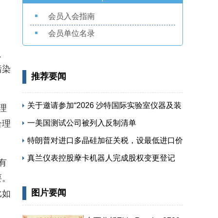
会员入会指南
会员单位名录
、
污染
推荐要闻
关于邀请参加“2026 沙特国际实验室仪器及装
理
合理
备展览会”的函
一美国测试公司被列入反制清单
特朗普对进口多晶硅加征关税，设最低进口价
保护本土供应链
真兰仪表控股藦卡机器人完成股权变更登记
有
要。
图片要闻
比如