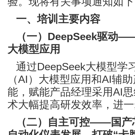
验。现将有关事项通知如下
一、培训主要内容
（一）
DeepSeek
驱动
—
大模型应用
通过
DeepSeek
大模型学
（
AI
）大模型应用和
AI
辅助
能，赋能产品经理采用
AI
思
术大幅提高研发效率，进一
（二）自主可控
——
国产
自动化仪表发展，打破
“
卡