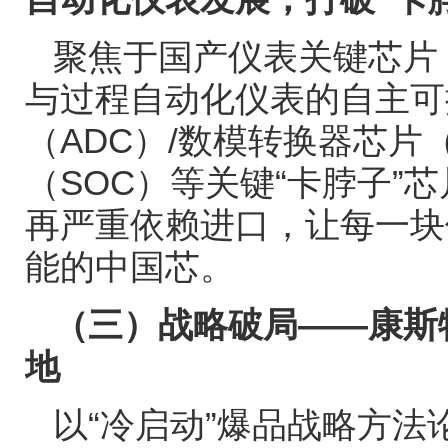
聚焦于国产仪表关键芯片
与过程自动化仪表的自主可
（
ADC
）
/
数模转换器芯片
（
SOC
）等关键
“
卡脖子
”
芯
再严重依赖进口，让每一块
能的中国芯。
（三）战略破局
——
康斯
地
以
“
冷启动
”
爆品战略方法